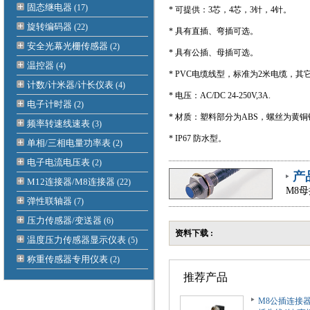
固态继电器
(17)
* 可提供：3芯，4芯，
3针，4针
。
旋转编码器
(22)
* 具有直插、弯插可选。
安全光幕光栅传感器
(2)
* 具有公插、母插可选。
温控器
(4)
* PVC电缆线型，标准为2米电缆，
计数/计米器/计长仪表
(4)
* 电压：AC/DC 24-250V,3A.
电子计时器
(2)
* 材质：塑料部分为ABS，螺丝为黄
频率转速线速表
(3)
* IP67 防水型。
单相/三相电量功率表
(2)
电子电流电压表
(2)
产
M12连接器/M8连接器
(22)
M8
弹性联轴器
(7)
压力传感器/变送器
(6)
资料下载 :
温度压力传感器显示仪表
(5)
称重传感器专用仪表
(2)
推荐产品
M8公插连接