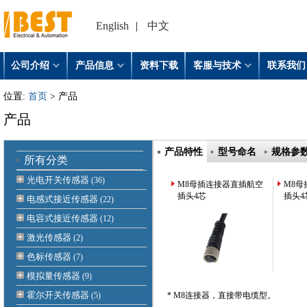
English
|
中文
公司介绍
产品信息
资料下载
客服与技术
联系我们
位置:
首页
> 产品
产品
产品特性
型号命名
规格参
所有分类
光电开关传感器
(36)
M8母插连接器直插航空
M8
插头4芯
插头4
电感式接近传感器
(22)
电容式接近传感器
(12)
激光传感器
(2)
色标传感器
(7)
模拟量传感器
(9)
霍尔开关传感器
(5)
* M8连接器，直接带电缆型。