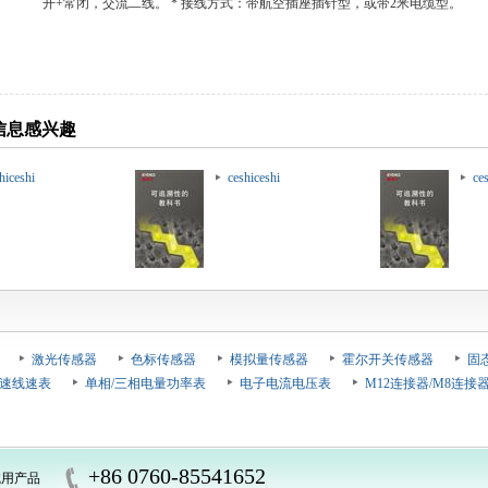
开+常闭，交流二线。 * 接线方式：带航空插座插针型，或带2米电缆型。
信息感兴趣
hiceshi
ceshiceshi
ce
激光传感器
色标传感器
模拟量传感器
霍尔开关传感器
固
速线速表
单相/三相电量功率表
电子电流电压表
M12连接器/M8连接
+86 0760-85541652
试用产品