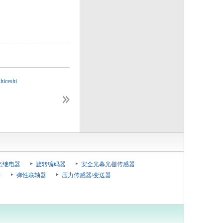
shiceshi
ceshiceshi
ce
态继电器
旋转编码器
安全光幕光栅传感器
器
弹性联轴器
压力传感器/变送器