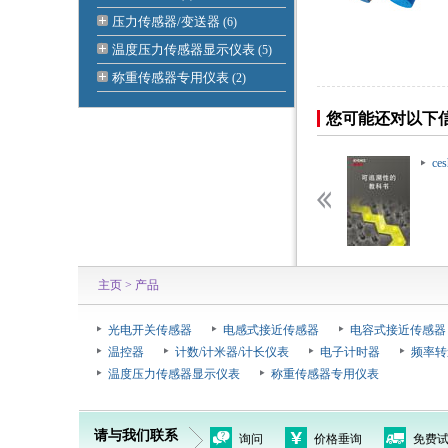
压力传感器/变送器
(6)
温度压力传感器显示仪表
(5)
称重传感器专用仪表
(2)
您可能还对以下
hiceshi
ceshiceshi
ces
主页
> 产品
光电开关传感器
电感式接近传感器
电容式接近传感器
温控器
计数/计米器/计长仪表
电子计时器
频率转
温度压力传感器显示仪表
称重传感器专用仪表
请与我们联系
询问
价格垂询
免费