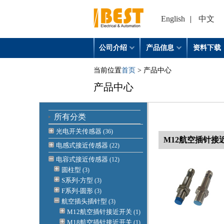
English
|
中文
公司介绍
产品信息
资料下载
当前位置
首页
> 产品中心
产品中心
所有分类
光电开关传感器
(36)
M12航空插针接
电感式接近传感器
(22)
电容式接近传感器
(12)
圆柱型
(3)
S系列-方型
(3)
F系列-圆形
(3)
航空插头插针型
(3)
M12航空插针接近开关
(1)
M18航空插针接近开关
(1)