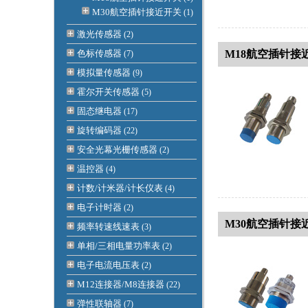
M30航空插针接近开关
(1)
激光传感器
(2)
色标传感器
M18航空插针接
(7)
模拟量传感器
(9)
霍尔开关传感器
(5)
固态继电器
(17)
旋转编码器
(22)
安全光幕光栅传感器
(2)
温控器
(4)
计数/计米器/计长仪表
(4)
电子计时器
(2)
M30航空插针接
频率转速线速表
(3)
单相/三相电量功率表
(2)
电子电流电压表
(2)
M12连接器/M8连接器
(22)
弹性联轴器
(7)