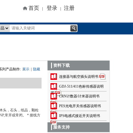
首页
登录
注册
|
|
资料下载
系列产品制作:
展示
|
隐藏
连接器与航空插头说明书
GDJ-511/411色标传感器说明
书
CRN计数器/计米器说明书
PES光电开关传感器说明书
，木头，石头，纸品，颗粒
NP,常开或常闭。 * 接线方
IPS电感式接近开关说明书
服务支持