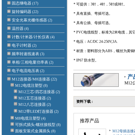
固态继电器
(17)
* 可提供：3针，4
针
，5
针
或8
针
。
旋转编码器
(22)
* 具有直插、弯插可选。
安全光幕光栅传感器
(2)
* 具有公插、母插可选。
温控器
(4)
* PVC电缆线型，标准为2米电缆，
计数/计米器/计长仪表
(4)
* 电压：AC/DC 24-250V,3A.
电子计时器
(2)
* 材质：塑料部分为ABS，螺丝为黄
频率转速线速表
(3)
* IP67 防水型。
单相/三相电量功率表
(2)
电子电流电压表
(2)
产
M12连接器/M8连接器
(22)
M1
M12电缆注塑型
(8)
M12三芯/四芯连接器
(2)
M12五芯连接器
(2)
资料下载 :
M12八芯连接器
(2)
M12带LED灯连接器
(2)
M8电缆注塑型
(4)
推荐产品
可拆式插头-螺丝接线型
(8)
面板安装式金属插头
(8)
M12母插连接