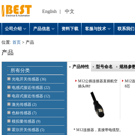
English
|
中文
公司介绍
产品信息
资料下载
客服与技术
联系我们
位置:
首页
> 产品
产品
产品特性
型号命名
规格参
所有分类
光电开关传感器
(36)
M12公插连接器直插航空
M12
插头8针
8芯
电感式接近传感器
(22)
电容式接近传感器
(12)
激光传感器
(2)
色标传感器
(7)
模拟量传感器
(9)
霍尔开关传感器
(5)
* M12连接器，直接带电缆型。