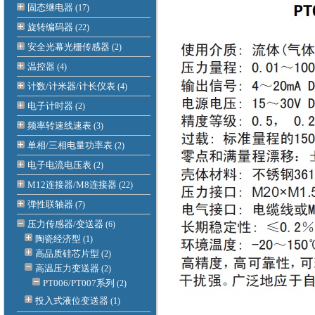
固态继电器
(17)
旋转编码器
(22)
安全光幕光栅传感器
(2)
温控器
(4)
计数/计米器/计长仪表
(4)
电子计时器
(2)
频率转速线速表
(3)
单相/三相电量功率表
(2)
电子电流电压表
(2)
M12连接器/M8连接器
(22)
弹性联轴器
(7)
压力传感器/变送器
(6)
陶瓷经济型
(1)
高品质硅芯片型
(2)
高温压力变送器
(2)
PT006/PT007系列
(2)
投入式液位变送器
(1)