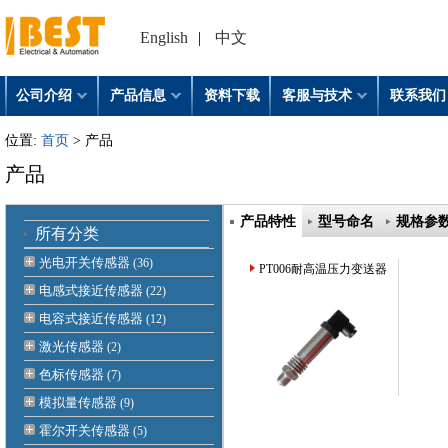
English
|
中文
公司介绍
产品信息
资料下载
客服与技术
联系我们
位置:
首页
> 产品
产品
产品特性
型号命名
规格参
所有分类
光电开关传感器
(36)
PT006耐高温压力变送器
电感式接近传感器
(22)
电容式接近传感器
(12)
激光传感器
(2)
色标传感器
(7)
模拟量传感器
(9)
霍尔开关传感器
(5)