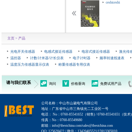
ceshiceshi
ceshiceshi
主页
> 产品
光电开关传感器
电感式接近传感器
电容式接近传感器
激光传
温控器
计数/计米器/计长仪表
电子计时器
频率转速线速表
温度压力传感器显示仪表
称重传感器专用仪表
请与我们联系
询问
价格垂询
免费试用产品
公司名称：中山市山崴电气有限公司
地址：广东省中山市三角镇光二工业区一号
电话： No：0760-85541652（销售) / 0760-85541651（技术)
传真：No：0760-85549680
邮箱：info@ibestchina.com/sales@ibestchina.com
QQ: 125620422 / 微信：13420405521/15913305010