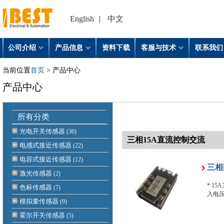
English
|
中文
公司介绍
产品信息
资料下载
客服与技术
联系我们
当前位置
首页
> 产品中心
产品中心
所有分类
光电开关传感器
(36)
三相15A直流控制交流
电感式接近传感器
(22)
电容式接近传感器
(12)
三相
激光传感器
(2)
* 15
色标传感器
(7)
入电压:
模拟量传感器
(9)
霍尔开关传感器
(5)