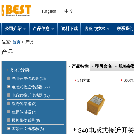
English
|
中文
公司介绍
产品信息
资料下载
客服与技术
联系我们
位置:
首页
> 产品
产品
产品特性
型号命名
规格参
所有分类
光电开关传感器
(36)
S41方形
S30
电感式接近传感器
(22)
电容式接近传感器
(12)
激光传感器
(2)
色标传感器
(7)
模拟量传感器
(9)
霍尔开关传感器
(5)
* S40电感式接近