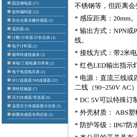
固态继电器
(17)
不锈钢等，但距离会
旋转编码器
(22)
* 感应距离：20mm
安全光幕光栅传感器
(2)
温控器
(4)
* 输出方式：NPN
计数/计米器/计长仪表
(4)
线。
电子计时器
(2)
* 接线方式：带2米
频率转速线速表
(3)
单相/三相电量功率表
(2)
* 红色LED输出指示
电子电流电压表
(2)
* 电源：直流三线或四线
M12连接器/M8连接器
(22)
二线（90~250V AC
弹性联轴器
(7)
压力传感器/变送器
(6)
* DC 5V可以特
温度压力传感器显示仪表
(5)
* 外壳材质： AB
称重传感器专用仪表
(2)
* 防护等级：IP67