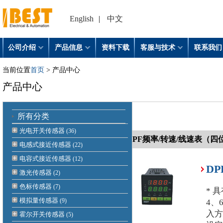
English
|
中文
公司介绍
产品信息
资料下载
客服与技术
联系我们
当前位置
首页
> 产品中心
产品中心
所有分类
光电开关传感器
(36)
DPF频率/转速/线速表（四
电感式接近传感器
(22)
电容式接近传感器
(12)
D
激光传感器
(2)
色标传感器
(7)
* 
模拟量传感器
(9)
4、
入方
霍尔开关传感器
(5)