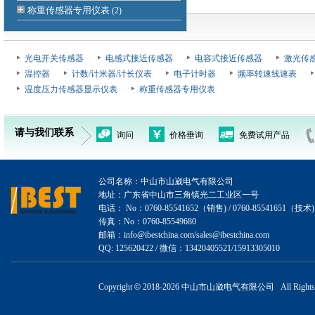
称重传感器专用仪表
(2)
主页
> 产品
光电开关传感器
电感式接近传感器
电容式接近传感器
激光传
温控器
计数/计米器/计长仪表
电子计时器
频率转速线速表
温度压力传感器显示仪表
称重传感器专用仪表
请与我们联系
询问
价格垂询
免费试用产品
公司名称：中山市山崴电气有限公司
地址：广东省中山市三角镇光二工业区一号
电话： No：0760-85541652（销售) / 0760-85541651（技术)
传真：No：0760-85549680
邮箱：info@ibestchina.com/sales@ibestchina.com
QQ: 125620422 / 微信：13420405521/15913305010
Copyright
©
2018-
2026 中山市山崴电气有限公司 All Rights R