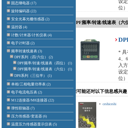
设定
固态继电器
(17)
位）
旋转编码器
(22)
安全光幕光栅传感器
(2)
DPF频率/转速/线速表（六
温控器
(4)
计数/计米器/计长仪表
(4)
D
电子计时器
(2)
频率转速线速表
(3)
* 
DPF系列（四/六位）
(2)
4、
DPF频率/转速/线速表（四位）
(1)
入方
DPF频率/转速/线速表（六位）
(1)
设定
DP8系列（三位半）
(1)
位）
单相/三相电量功率表
(2)
您可能还对以下信息感兴趣
电子电流电压表
(2)
M12连接器/M8连接器
(22)
ceshiceshi
ceshiceshi
弹性联轴器
(7)
压力传感器/变送器
(6)
温度压力传感器显示仪表
(5)