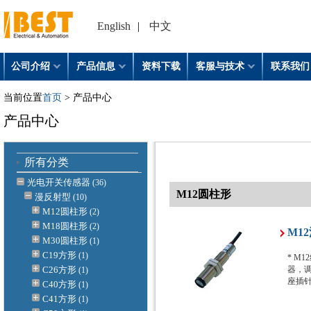
English
|
中文
公司介绍
产品信息
资料下载
客服与技术
联系我们
当前位置
首页
> 产品中心
产品中心
所有分类
光电开关传感器
(36)
M12圆柱形
漫反射型
(10)
M12圆柱形
(2)
M18圆柱形
(2)
M1
M30圆柱形
(1)
C19方形
(1)
* M
C26方形
器，调
(1)
座插
C40方形
(1)
C41方形
(1)