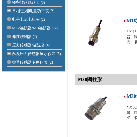
频率转速线速表
(3)
单相/三相电量功率表
(2)
电子电流电压表
(2)
M1
M12连接器/M8连接器
(22)
* M
弹性联轴器
(7)
器，调
式：
压力传感器/变送器
(6)
温度压力传感器显示仪表
(5)
称重传感器专用仪表
(2)
M30圆柱形
M3
* M
器，调
式：