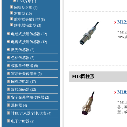
C50方形
(1)
回归反射型
(4)
对射型
(10)
航空插头插针型
(8)
M1
继电器输出型
(3)
* M
电感式接近传感器
(22)
NPN
电容式接近传感器
(12)
激光传感器
(2)
色标传感器
(7)
模拟量传感器
(9)
霍尔开关传感器
(5)
M18圆柱形
固态继电器
(17)
旋转编码器
(22)
M1
安全光幕光栅传感器
(2)
* M
温控器
(4)
器，调
型，
计数/计米器/计长仪表
(4)
电子计时器
(2)