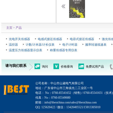
主页
> 产品
光电开关传感器
电感式接近传感器
电容式接近传感器
激光传
温控器
计数/计米器/计长仪表
电子计时器
频率转速线速表
温度压力传感器显示仪表
称重传感器专用仪表
请与我们联系
询问
价格垂询
免费试用产品
公司名称：中山市山崴电气有限公司
地址：广东省中山市三角镇光二工业区一号
电话： No：0760-85541652（销售) / 0760-85541651（技术)
传真：No：0760-85549680
邮箱：info@ibestchina.com/sales@ibestchina.com
QQ: 125620422 / 微信：13420405521/15913305010